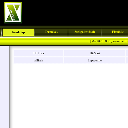
Termékek
Szolgáltatások
Flexibile
Kezdőlap
:::| Ma 2026. 8. 8., szombat,
L
HírLista
HírStart
aHírek
Lapszemle