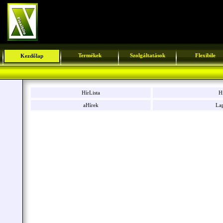
Termékek
Szolgáltatások
Flexibile
Kezdőlap
HírLista
Hí
aHírek
La