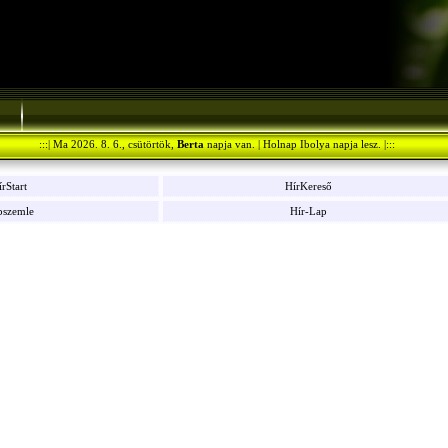
:::| Ma 2026. 8. 6., csütörtök,
Berta
napja van. | Holnap Ibolya napja lesz. |:::
rStart
HírKereső
pszemle
Hír-Lap