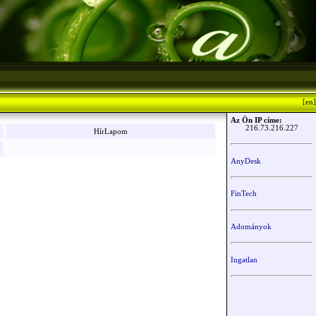
[en]
Az Ön IP címe:
216.73.216.227
HírLapom
AnyDesk
FinTech
Adományok
Ingatlan