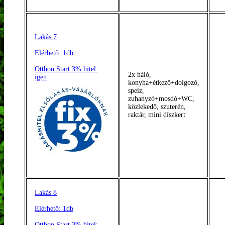
Lakás 7
Elérhető: 1db
Otthon Start 3% hitel:
2x háló,
igen
konyha+étkező+dolgozó,
speiz,
zuhanyzó+mosdó+WC,
közlekedő, szuterén,
raktár, mini díszkert
Lakás 8
Elérhető: 1db
Otthon Start 3% hitel: