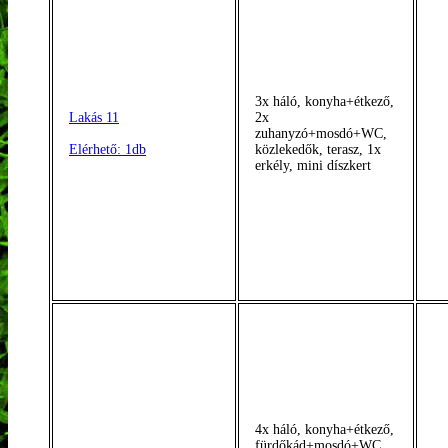
3x háló, konyha+étkező,
Lakás 11
2x
zuhanyzó+mosdó+WC,
Elérhető: 1db
közlekedők, terasz, 1x
erkély, mini díszkert
4x háló, konyha+étkező,
fürdőkád+mosdó+WC,