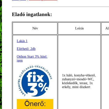
Eladó ingatlanok:
Név
Leírás
Al
Lakás 1
Elérhető: 2db
Otthon Start 3% hitel:
igen
1x háló, konyha+étkező,
zuhanyzó+mosdó+WC,
közlekedők, terasz, 1x
erkély, mini díszkert