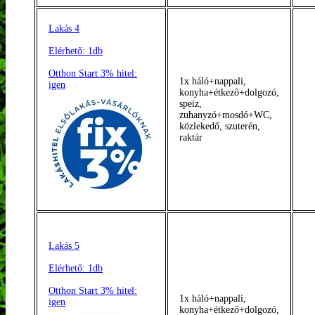
Lakás 4
Elérhető: 1db
Otthon Start 3% hitel:
1x háló+nappali,
igen
konyha+étkező+dolgozó,
speiz,
zuhanyzó+mosdó+WC,
közlekedő, szuterén,
raktár
Lakás 5
Elérhető: 1db
Otthon Start 3% hitel:
1x háló+nappali,
igen
konyha+étkező+dolgozó,