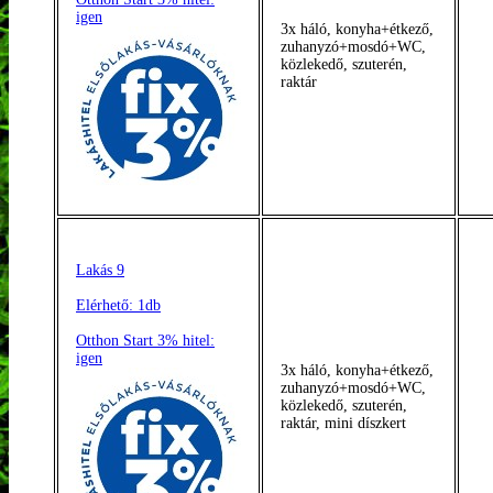
igen
3x háló, konyha+étkező,
zuhanyzó+mosdó+WC,
közlekedő, szuterén,
raktár
Lakás 9
Elérhető: 1db
Otthon Start 3% hitel:
igen
3x háló, konyha+étkező,
zuhanyzó+mosdó+WC,
közlekedő, szuterén,
raktár, mini díszkert