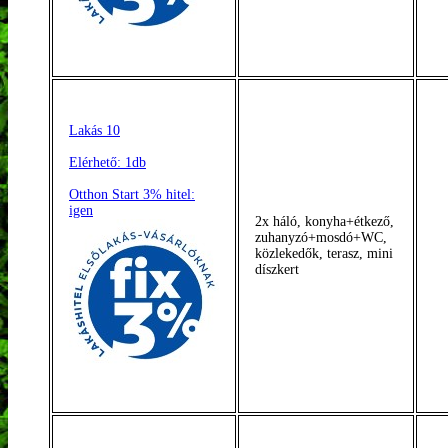
Lakás 10
Elérhető: 1db
Otthon Start 3% hitel:
igen
2x háló, konyha+étkező,
zuhanyzó+mosdó+WC,
közlekedők, terasz, mini
díszkert