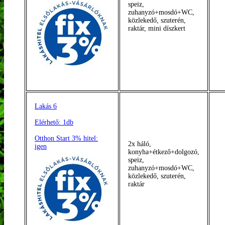
speiz,
zuhanyzó+mosdó+WC,
közlekedő, szuterén,
raktár, mini díszkert
Lakás 6
Elérhető: 1db
Otthon Start 3% hitel:
2x háló,
igen
konyha+étkező+dolgozó,
speiz,
zuhanyzó+mosdó+WC,
közlekedő, szuterén,
raktár