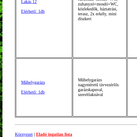
Lakás 12
zuhanyzó+mosdó+WC,
közlekedők, háztatrási,
Elérhető: 1db
terasz, 2x erkély, mini
díszkert
Műhelygarázs
Műhelygarázs
nagyméretű távvezérlős
garázskapuval,
Elérhető: 1db
szerelőaknával
Környezet
|
Eladó ingatlan lista