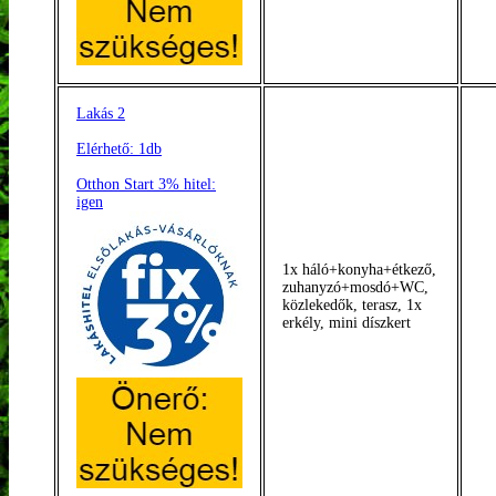
Lakás 2
Elérhető: 1db
Otthon Start 3% hitel:
igen
1x háló+konyha+étkező,
zuhanyzó+mosdó+WC,
közlekedők, terasz, 1x
erkély, mini díszkert