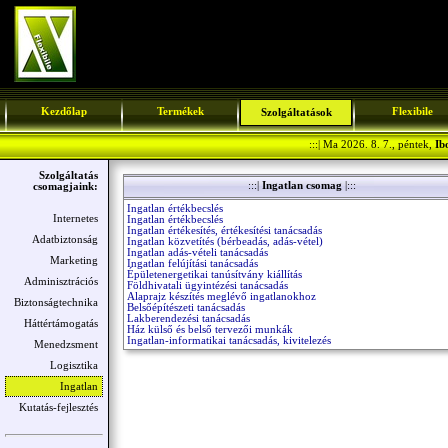
Kezdőlap
Termékek
Flexibile
Szolgáltatások
:::| Ma 2026. 8. 7., péntek,
Ib
Szolgáltatás
:::|
Ingatlan csomag
|:::
csomagjaink:
Ingatlan értékbecslés
Internetes
Ingatlan értékbecslés
Ingatlan értékesítés, értékesítési tanácsadás
Adatbiztonság
Ingatlan közvetítés (bérbeadás, adás-vétel)
Ingatlan adás-vételi tanácsadás
Marketing
Ingatlan felújítási tanácsadás
Épületenergetikai tanúsítvány kiállítás
Adminisztrációs
Földhivatali ügyintézési tanácsadás
Alaprajz készítés meglévő ingatlanokhoz
Biztonságtechnika
Belsőépítészeti tanácsadás
Lakberendezési tanácsadás
Háttértámogatás
Ház külső és belső tervezői munkák
Ingatlan-informatikai tanácsadás, kivitelezés
Menedzsment
Logisztika
Ingatlan
Kutatás-fejlesztés