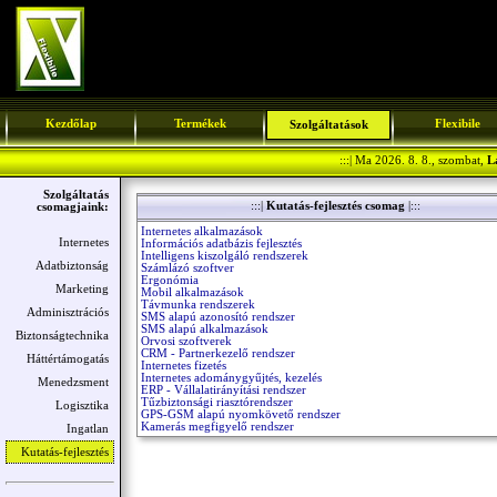
Kezdőlap
Termékek
Flexibile
Szolgáltatások
:::| Ma 2026. 8. 8., szombat,
L
Szolgáltatás
:::|
Kutatás-fejlesztés csomag
|:::
csomagjaink:
Internetes alkalmazások
Internetes
Információs adatbázis fejlesztés
Intelligens kiszolgáló rendszerek
Adatbiztonság
Számlázó szoftver
Ergonómia
Marketing
Mobil alkalmazások
Távmunka rendszerek
Adminisztrációs
SMS alapú azonosító rendszer
SMS alapú alkalmazások
Biztonságtechnika
Orvosi szoftverek
CRM - Partnerkezelő rendszer
Háttértámogatás
Internetes fizetés
Internetes adománygyűjtés, kezelés
Menedzsment
ERP - Vállalatirányítási rendszer
Tűzbiztonsági riasztórendszer
Logisztika
GPS-GSM alapú nyomkövető rendszer
Kamerás megfigyelő rendszer
Ingatlan
Kutatás-fejlesztés