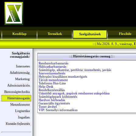
Kezdőlap
Termékek
Flexibile
Szolgáltatások
:::| Ma 2026. 8. 9., vasárnap,
E
Szolgáltatás
:::|
Háttértámogatás csomag
|:::
csomagjaink:
Rendszerkarbantartás
Internetes
Hálózatkarbantartás
Számítógép, alkatrész, periféria: üzemeltetés, javítás
Adatbiztonság
Szerverüzemeltetés
Helyszíni kiszállásos munkavégzés
Marketing
Távoli menedzsment
Telefonos Hot-Line
Adminisztrációs
Help-Desk
Rendelkezésreállás
Biztonságtechnika
Utántöltő anyagok, papírok rendszeres utánpótlása
Számítógéppark költöztetés
Háttértámogatás
Hardver bérbeadás
Garanciális ügyintézés
Menedzsment
Toner átvétel
VIP: Személyi informatikus
Logisztika
Ingatlan
Kutatás-fejlesztés