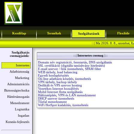
Kezdőlap
Termékek
Flexibile
Szolgáltatások
:::| Ma 2026. 8. 8., szombat,
L
Szolgáltatás
:::|
Internetes csomag
|:::
csomagjaink:
Domain név regisztráció, fenntartás, DNS szolgáltatás
Internetes
SSL certifikáció (digitális tanúsítvány hitelesítés)
E-mail szerver / fiók üzemeltetés, SPAM filter
Adatbiztonság
WEB tárhely, load balancing
Egyedi honlapkészítés
Marketing
On-line adatbázis készítés, üzemeltetés
VPN tárhely, backup tárhely
Adminisztrációs
Dedikált és VPS szerver hosting
Vezetékes Internet hozzáférés
Biztonságtechnika
Mobil Internet flotta szolgáltatás
Hálózatépítés, VPN és LAN menedzsment
Háttértámogatás
DHCP szerver üzemeltetés
Tűzfal menedzsment
Menedzsment
WiFi HotSpot kialakítás, üzemeltetés
Logisztika
Ingatlan
Kutatás-fejlesztés