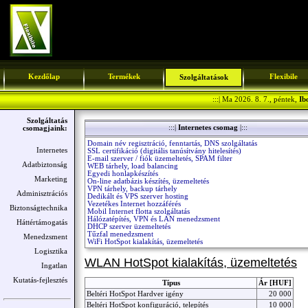
Kezdőlap
Termékek
Flexibile
Szolgáltatások
:::| Ma 2026. 8. 7., péntek,
Ib
Szolgáltatás
:::|
Internetes csomag
|:::
csomagjaink:
Domain név regisztráció, fenntartás, DNS szolgáltatás
Internetes
SSL certifikáció (digitális tanúsítvány hitelesítés)
E-mail szerver / fiók üzemeltetés, SPAM filter
Adatbiztonság
WEB tárhely, load balancing
Egyedi honlapkészítés
Marketing
On-line adatbázis készítés, üzemeltetés
VPN tárhely, backup tárhely
Adminisztrációs
Dedikált és VPS szerver hosting
Vezetékes Internet hozzáférés
Biztonságtechnika
Mobil Internet flotta szolgáltatás
Hálózatépítés, VPN és LAN menedzsment
Háttértámogatás
DHCP szerver üzemeltetés
Tűzfal menedzsment
Menedzsment
WiFi HotSpot kialakítás, üzemeltetés
Logisztika
WLAN HotSpot kialakítás, üzemeltetés
Ingatlan
Kutatás-fejlesztés
Típus
Ár [HUF]
Beltéri HotSpot Hardver igény
20 000
Beltéri HotSpot konfiguráció, telepítés
10 000