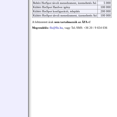
Beltéri HotSpot távoli menedzsment, üzemeltetés /hó
5 000
Kültéri HotSpot Hardver igény
100 000
Kültéri HotSpot konfiguráció, telepítés
200 000
Kültéri HotSpot távoli menedzsment, üzemeltetés /hó
100 000
A feltüntetett árak
nem tartalmazzák az ÁFA-t!
Megrendelés:
flx@flx.hu
, vagy Tel./SMS: +36 20 / 9 654 036