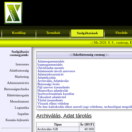
Kezdőlap
Termékek
Flexibile
Szolgáltatások
:::| Ma 2026. 8. 9., vasárnap,
E
Szolgáltatás
:::|
Adatbiztonság csomag
|:::
csomagjaink:
Adatmegsemmisítés
Internetes
Iratmegsemmisítés
(Sérült)adat-mentés
Adatbiztonság
Adatmentés távoli szerverre
Adatszinkronizáció
Marketing
Adattitkosítás
Archiválás, Adattárolás
Adminisztrációs
Biztonsági őrzés
Fájl szerver üzemeltetés
Biztonságtechnika
Hisztorikus adattárolás
Szoftverfrissítések kezelése
Háttértámogatás
Titkosított adatátvitel
Tűzfal üzemeltetés
Menedzsment
Vírusok elleni védelem
On-line kalózkodás elleni szerzői jogi védeleme, technológiai megol
Logisztika
Ingatlan
Archiválás, Adat tárolás
Kutatás-fejlesztés
Típus
Ár [HUF]
Archiválás /GB
40 000