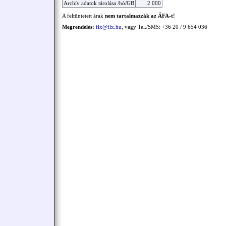
Archív adatok tárolása /hó/GB
2 000
A feltüntetett árak
nem tartalmazzák az ÁFA-t!
Megrendelés:
flx@flx.hu
, vagy Tel./SMS: +36 20 / 9 654 036